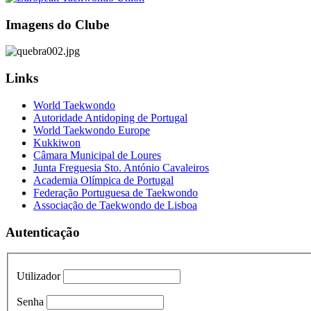
Imagens do Clube
Links
World Taekwondo
Autoridade Antidoping de Portugal
World Taekwondo Europe
Kukkiwon
Câmara Municipal de Loures
Junta Freguesia Sto. António Cavaleiros
Academia Olímpica de Portugal
Federação Portuguesa de Taekwondo
Associação de Taekwondo de Lisboa
Autenticação
Utilizador
Senha