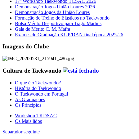
17º Workshop Taekwondo TCSAC 2026
Demonstração Jogos União Loures 2026
Demonstração Jogos da União Loures
Formação de Treino de Elásticos no Taekwondo
Bolsa Mérito Desportivo para Tiago Martins
Gala de Mérito C. M. Mafra
Exames de Graduação KUP/DAN final época 2025-26
Imagens do Clube
Cultura de Taekwondo
O que é o Taekwondo?
História do Taekwondo
O Taekwondo em Portugal
As Graduações
Os Princípios
Workshop TKDSAC
Os Mais lidos
Separador seguinte