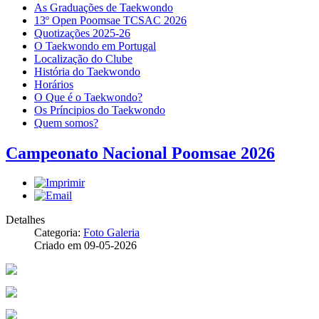
As Graduações de Taekwondo
13º Open Poomsae TCSAC 2026
Quotizações 2025-26
O Taekwondo em Portugal
Localização do Clube
História do Taekwondo
Horários
O Que é o Taekwondo?
Os Príncipios do Taekwondo
Quem somos?
Campeonato Nacional Poomsae 2026
Detalhes
Categoria:
Foto Galeria
Criado em 09-05-2026