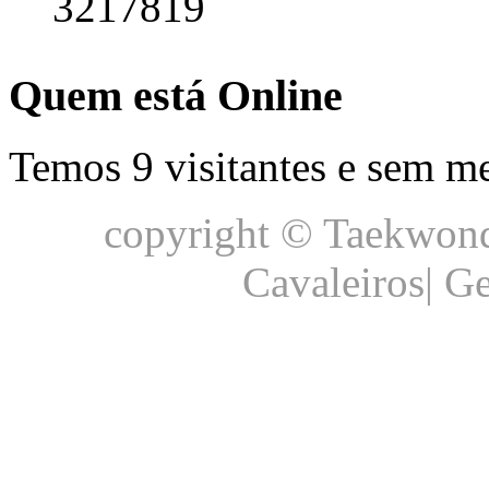
3217819
Quem está Online
Temos 9 visitantes e sem m
copyright © Taekwond
Cavaleiros| G